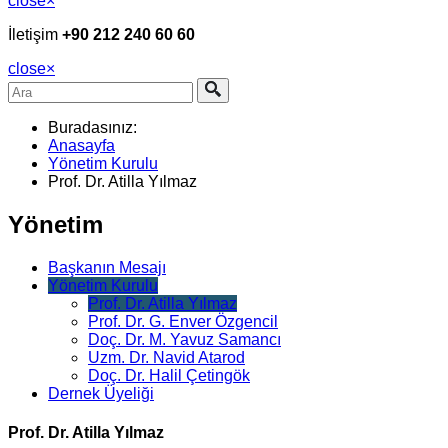
close
×
İletişim
+90 212 240 60 60
close
×
Buradasınız:
Anasayfa
Yönetim Kurulu
Prof. Dr. Atilla Yılmaz
Yönetim
Başkanın Mesajı
Yönetim Kurulu
Prof. Dr. Atilla Yılmaz
Prof. Dr. G. Enver Özgencil
Doç. Dr. M. Yavuz Samancı
Uzm. Dr. Navid Atarod
Doç. Dr. Halil Çetingök
Dernek Üyeliği
Prof. Dr. Atilla Yılmaz