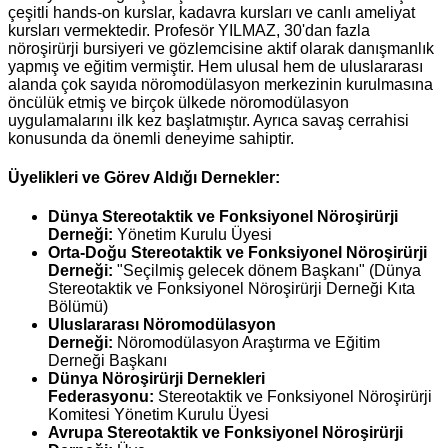
çeşitli hands-on kurslar, kadavra kursları ve canlı ameliyat
kursları vermektedir. Profesör YILMAZ, 30'dan fazla
nöroşirürji bursiyeri ve gözlemcisine aktif olarak danışmanlık
yapmış ve eğitim vermiştir. Hem ulusal hem de uluslararası
alanda çok sayıda nöromodülasyon merkezinin kurulmasına
öncülük etmiş ve birçok ülkede nöromodülasyon
uygulamalarını ilk kez başlatmıştır. Ayrıca savaş cerrahisi
konusunda da önemli deneyime sahiptir.
Üyelikleri ve Görev Aldığı Dernekler:
Dünya Stereotaktik ve Fonksiyonel Nöroşirürji
Derneği:
Yönetim Kurulu Üyesi
Orta-Doğu Stereotaktik ve Fonksiyonel Nöroşirürji
Derneği:
"Seçilmiş gelecek dönem Başkanı" (Dünya
Stereotaktik ve Fonksiyonel Nöroşirürji Derneği Kıta
Bölümü)
Uluslararası Nöromodülasyon
Derneği:
Nöromodülasyon Araştırma ve Eğitim
Derneği Başkanı
Dünya Nöroşirürji Dernekleri
Federasyonu:
Stereotaktik ve Fonksiyonel Nöroşirürji
Komitesi Yönetim Kurulu Üyesi
Avrupa Stereotaktik ve Fonksiyonel Nöroşirürji