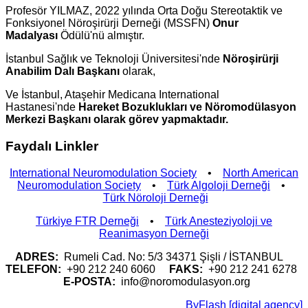
Profesör YILMAZ, 2022 yılında Orta Doğu Stereotaktik ve
Fonksiyonel Nöroşirürji Derneği (MSSFN)
Onur
Madalyası
Ödülü'nü almıştır.
İstanbul Sağlık ve Teknoloji Üniversitesi'nde
Nöroşirürji
Anabilim Dalı Başkanı
olarak,
Ve İstanbul, Ataşehir Medicana International
Hastanesi'nde
Hareket Bozuklukları ve Nöromodülasyon
Merkezi Başkanı olarak görev yapmaktadır.
Faydalı Linkler
International Neuromodulation Society
•
North American
Neuromodulation Society
•
Türk Algoloji Derneği
•
Türk Nöroloji Derneği
Türkiye FTR Derneği
•
Türk Anesteziyoloji ve
Reanimasyon Derneği
ADRES:
Rumeli Cad. No: 5/3 34371 Şişli / İSTANBUL
TELEFON:
+90 212 240 6060
FAKS:
+90 212 241 6278
E-POSTA:
info@noromodulasyon.org
ByFlash [digital agency]