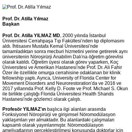
Prof. Dr. Atilla Yılmaz
Başkan
Prof. Dr.
Atilla YILMAZ
MD
, 2000 yılında İstanbul
Üniversitesi Cerrahpaşa Tıp Fakültesi'nden tıp diplomasını
aldı. İhtisasını Mustafa Kemal Üniversitesi'nde
tamamladıktan sonra mecburi hizmetini yerine getirerek aynı
üniversitenin Nöroşirürji Anabilim Dalı'na öğretim görevlisi
olarak katıldı. Öğretim üyesi olarak görev yaparken, Koç
Üniversitesi ve Amerikan Hastanesi'nde Prof. Dr. Ali Fahir
Özer ile özellikle omurga cerrahisine odaklanan bir klinik
fellowship yaptı. Ayrıca, University of Florida Center for
Movement Disorders and Neurorestoration'da ve 2016 ve
2017 yıllarında Prof. Kelly D. Foote ve Prof. Michael S. Okun
ile birlikte çalıştığı Florida Üniversitesi Health Shands
Hastanesi'nde gözlemci olarak çalıştı.
Profesör YILMAZ'ın
başlıca ilgi alanları arasında
Fonksiyonel Nöroşirürji ve girişimsel Nöromodülasyon
yaklaşımları yer almaktadır. Bu alanlardaki çalışmaları
kapsamlı olarak yayınlanmıştır. Nöromodülasyon
ameliyatlarının gerçekleştirilmesi konusunda doktorlar için